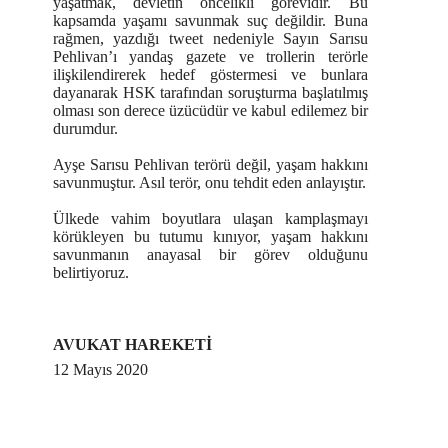
yaşatmak, devletin öncelikli görevidir. Bu
kapsamda yaşamı savunmak suç değildir. Buna
rağmen, yazdığı tweet nedeniyle Sayın Sarısu
Pehlivan’ı yandaş gazete ve trollerin terörle
ilişkilendirerek hedef göstermesi ve bunlara
dayanarak HSK tarafından soruşturma başlatılmış
olması son derece üzücüdür ve kabul edilemez bir
durumdur.
Ayşe Sarısu Pehlivan terörü değil, yaşam hakkını
savunmuştur. Asıl terör, onu tehdit eden anlayıştır.
Ülkede vahim boyutlara ulaşan kamplaşmayı
körükleyen bu tutumu kınıyor, yaşam hakkını
savunmanın anayasal bir görev olduğunu
belirtiyoruz.
AVUKAT HAREKETİ
12 Mayıs 2020