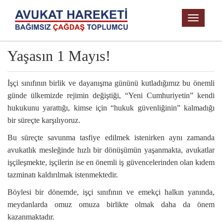
TOGGL
NAVIG
Yaşasın 1 Mayıs!
İşçi sınıfının birlik ve dayanışma gününü kutladığımız bu önemli
günde ülkemizde rejimin değiştiği, “Yeni Cumhuriyetin” kendi
hukukunu yarattığı, kimse için “hukuk güvenliğinin” kalmadığı
bir süreçte karşılıyoruz.
Bu süreçte savunma tasfiye edilmek istenirken aynı zamanda
avukatlık mesleğinde hızlı bir dönüşümün yaşanmakta, avukatlar
işçileşmekte, işçilerin ise en önemli iş güvencelerinden olan kıdem
tazminatı kaldırılmak istenmektedir.
Böylesi bir dönemde, işçi sınıfının ve emekçi halkın yanında,
meydanlarda omuz omuza birlikte olmak daha da önem
kazanmaktadır.