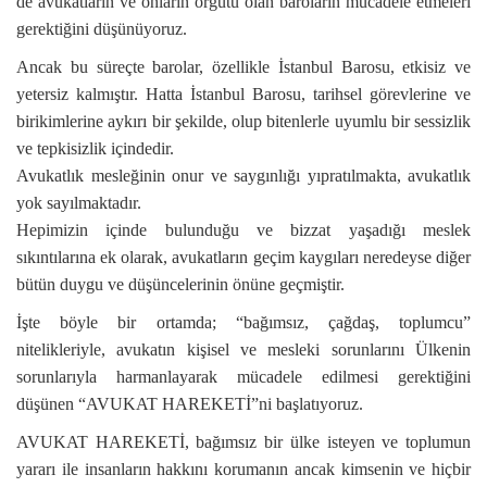
de avukatların ve onların örgütü olan baroların mücadele etmeleri
gerektiğini düşünüyoruz.
Ancak bu süreçte barolar, özellikle İstanbul Barosu, etkisiz ve
yetersiz kalmıştır. Hatta İstanbul Barosu, tarihsel görevlerine ve
birikimlerine aykırı bir şekilde, olup bitenlerle uyumlu bir sessizlik
ve tepkisizlik içindedir.
Avukatlık mesleğinin onur ve saygınlığı yıpratılmakta, avukatlık
yok sayılmaktadır.
Hepimizin içinde bulunduğu ve bizzat yaşadığı meslek
sıkıntılarına ek olarak, avukatların geçim kaygıları neredeyse diğer
bütün duygu ve düşüncelerinin önüne geçmiştir.
İşte böyle bir ortamda; “bağımsız, çağdaş, toplumcu”
nitelikleriyle, avukatın kişisel ve mesleki sorunlarını Ülkenin
sorunlarıyla harmanlayarak mücadele edilmesi gerektiğini
düşünen “AVUKAT HAREKETİ”ni başlatıyoruz.
AVUKAT HAREKETİ, bağımsız bir ülke isteyen ve toplumun
yararı ile insanların hakkını korumanın ancak kimsenin ve hiçbir