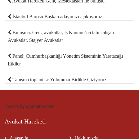
Avukat Hareketi Genç Meslektaşları ile buluştu
İstanbul Barosu Başkan adayımızı açıklıyoruz
Buluşma: Genç avukatlar, İş Kanunu’na tabi çalışan
Avukatlar, Stajyer Avukatlar
Panel: Cumhurbaşkanlığı Yönetim Sisteminin Yaratacağı
Etkiler
Tanışma toplantısı: Yolumuzu Birlikte Çiziyoruz
Tweets by avukathareketi
Avukat Hareketi
Anasayfa
Hakkımızda