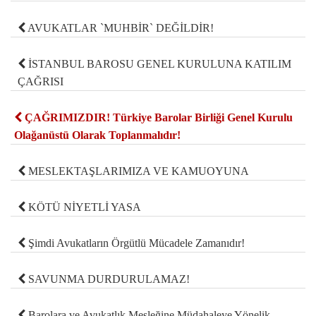
AVUKATLAR `MUHBİR` DEĞİLDİR!
İSTANBUL BAROSU GENEL KURULUNA KATILIM
ÇAĞRISI
ÇAĞRIMIZDIR! Türkiye Barolar Birliği Genel Kurulu
Olağanüstü Olarak Toplanmalıdır!
MESLEKTAŞLARIMIZA VE KAMUOYUNA
KÖTÜ NİYETLİ YASA
Şimdi Avukatların Örgütlü Mücadele Zamanıdır!
SAVUNMA DURDURULAMAZ!
Barolara ve Avukatlık Mesleğine Müdahaleye Yönelik