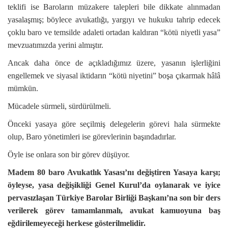
teklifi ise Baroların müzakere talepleri bile dikkate alınmadan
yasalaşmış; böylece avukatlığı, yargıyı ve hukuku tahrip edecek
çoklu baro ve temsilde adaleti ortadan kaldıran “kötü niyetli yasa”
mevzuatımızda yerini almıştır.
Ancak daha önce de açıkladığımız üzere, yasanın işlerliğini
engellemek ve siyasal iktidarın “kötü niyetini” boşa çıkarmak hâlâ
mümkün.
Mücadele sürmeli, sürdürülmeli.
Önceki yasaya göre seçilmiş delegelerin görevi hala sürmekte
olup, Baro yönetimleri ise görevlerinin başındadırlar.
Öyle ise onlara son bir görev düşüyor.
Madem 80 baro Avukatlık Yasası’nı değiştiren Yasaya karşı;
öyleyse, yasa değişikliği Genel Kurul’da oylanarak ve iyice
pervasızlaşan Türkiye Barolar Birliği Başkanı’na son bir ders
verilerek görev tamamlanmalı, avukat kamuoyuna baş
eğdirilemeyeceği herkese gösterilmelidir.