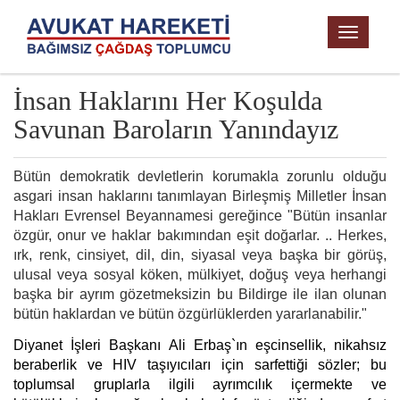
TOGGL
NAVIG
İnsan Haklarını Her Koşulda
Savunan Baroların Yanındayız
Bütün demokratik devletlerin korumakla zorunlu olduğu 
asgari insan haklarını tanımlayan Birleşmiş Milletler İnsan 
Hakları Evrensel Beyannamesi gereğince "Bütün insanlar 
özgür, onur ve haklar bakımından eşit doğarlar. .. Herkes, 
ırk, renk, cinsiyet, dil, din, siyasal veya başka bir görüş, 
ulusal veya sosyal köken, mülkiyet, doğuş veya herhangi 
başka bir ayrım gözetmeksizin bu Bildirge ile ilan olunan 
bütün haklardan ve bütün özgürlüklerden yararlanabilir." 
Diyanet İşleri Başkanı Ali Erbaş`ın eşcinsellik, nikahsız 
beraberlik ve HIV taşıyıcıları için sarfettiği sözler; bu 
toplumsal gruplarla ilgili ayrımcılık içermekte ve 