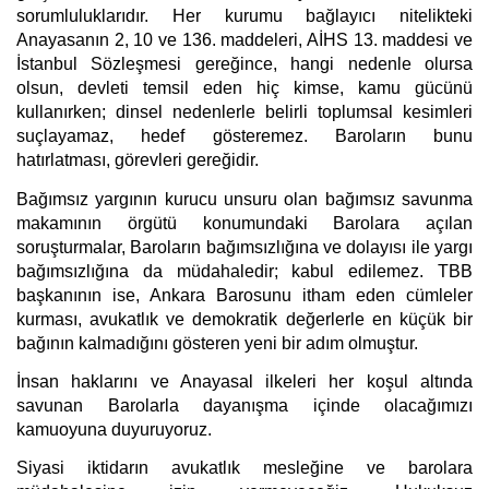
sorumluluklarıdır. Her kurumu bağlayıcı nitelikteki 
Anayasanın 2, 10 ve 136. maddeleri, AİHS 13. maddesi ve 
İstanbul Sözleşmesi gereğince, hangi nedenle olursa 
olsun, devleti temsil eden hiç kimse, kamu gücünü 
kullanırken; dinsel nedenlerle belirli toplumsal kesimleri 
suçlayamaz, hedef gösteremez. Baroların bunu 
hatırlatması, görevleri gereğidir. 
Bağımsız yargının kurucu unsuru olan bağımsız savunma 
makamının örgütü konumundaki Barolara açılan 
soruşturmalar, Baroların bağımsızlığına ve dolayısı ile yargı 
bağımsızlığına da müdahaledir; kabul edilemez. TBB 
başkanının ise, Ankara Barosunu itham eden cümleler 
kurması, avukatlık ve demokratik değerlerle en küçük bir 
bağının kalmadığını gösteren yeni bir adım olmuştur.
İnsan haklarını ve Anayasal ilkeleri her koşul altında 
savunan Barolarla dayanışma içinde olacağımızı 
kamuoyuna duyuruyoruz. 
Siyasi iktidarın avukatlık mesleğine ve barolara 