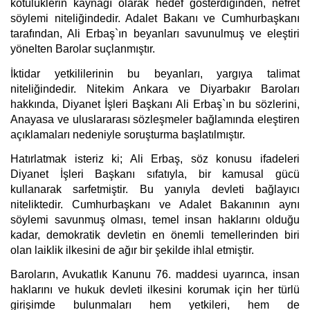
kötülüklerin kaynağı olarak hedef gösterdiğinden, nefret 
söylemi niteliğindedir. Adalet Bakanı ve Cumhurbaşkanı 
tarafından, Ali Erbaş`ın beyanları savunulmuş ve eleştiri 
yönelten Barolar suçlanmıştır.  
İktidar yetkililerinin bu beyanları, yargıya talimat 
niteliğindedir. Nitekim Ankara ve Diyarbakır Baroları 
hakkında, Diyanet İşleri Başkanı Ali Erbaş`ın bu sözlerini, 
Anayasa ve uluslararası sözleşmeler bağlamında eleştiren 
açıklamaları nedeniyle soruşturma başlatılmıştır. 
Hatırlatmak isteriz ki; Ali Erbaş, söz konusu ifadeleri 
Diyanet İşleri Başkanı sıfatıyla, bir kamusal gücü 
kullanarak sarfetmiştir. Bu yanıyla devleti bağlayıcı 
niteliktedir. Cumhurbaşkanı ve Adalet Bakanının aynı 
söylemi savunmuş olması, temel insan haklarını olduğu 
kadar, demokratik devletin en önemli temellerinden biri 
olan laiklik ilkesini de ağır bir şekilde ihlal etmiştir.
Baroların, Avukatlık Kanunu 76. maddesi uyarınca, insan 
haklarını ve hukuk devleti ilkesini korumak için her türlü 
girişimde bulunmaları hem yetkileri, hem de 