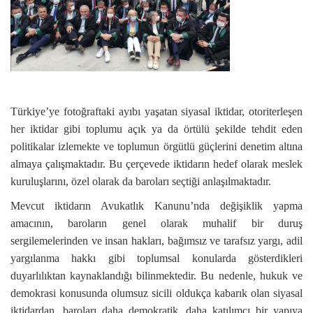
Türkiye’ye fotoğraftaki ayıbı yaşatan siyasal iktidar, otoriterleşen
her iktidar gibi toplumu açık ya da örtülü şekilde tehdit eden
politikalar izlemekte ve toplumun örgütlü güçlerini denetim altına
almaya çalışmaktadır. Bu çerçevede iktidarın hedef olarak meslek
kuruluşlarını, özel olarak da baroları seçtiği anlaşılmaktadır.
Mevcut iktidarın Avukatlık Kanunu’nda değişiklik yapma
amacının, baroların genel olarak muhalif bir duruş
sergilemelerinden ve insan hakları, bağımsız ve tarafsız yargı, adil
yargılanma hakkı gibi toplumsal konularda gösterdikleri
duyarlılıktan kaynaklandığı bilinmektedir. Bu nedenle, hukuk ve
demokrasi konusunda olumsuz sicili oldukça kabarık olan siyasal
iktidardan, baroları daha demokratik, daha katılımcı bir yapıya