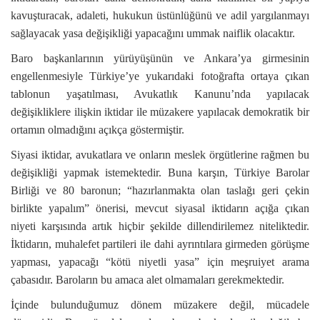
kavuşturacak, adaleti, hukukun üstünlüğünü ve adil yargılanmayı
sağlayacak yasa değişikliği yapacağını ummak naiflik olacaktır.
Baro başkanlarının yürüyüşünün ve Ankara’ya girmesinin
engellenmesiyle Türkiye’ye yukarıdaki fotoğrafta ortaya çıkan
tablonun yaşatılması, Avukatlık Kanunu’nda yapılacak
değişikliklere ilişkin iktidar ile müzakere yapılacak demokratik bir
ortamın olmadığını açıkça göstermiştir.
Siyasi iktidar, avukatlara ve onların meslek örgütlerine rağmen bu
değişikliği yapmak istemektedir. Buna karşın, Türkiye Barolar
Birliği ve 80 baronun; “hazırlanmakta olan taslağı geri çekin
birlikte yapalım” önerisi, mevcut siyasal iktidarın açığa çıkan
niyeti karşısında artık hiçbir şekilde dillendirilemez niteliktedir.
İktidarın, muhalefet partileri ile dahi ayrıntılara girmeden görüşme
yapması, yapacağı “kötü niyetli yasa” için meşruiyet arama
çabasıdır. Baroların bu amaca alet olmamaları gerekmektedir.
İçinde bulunduğumuz dönem müzakere değil, mücadele