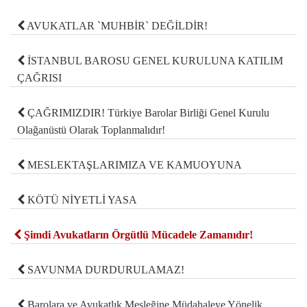
AVUKATLAR `MUHBİR` DEĞİLDİR!
İSTANBUL BAROSU GENEL KURULUNA KATILIM
ÇAĞRISI
ÇAĞRIMIZDIR! Türkiye Barolar Birliği Genel Kurulu
Olağanüstü Olarak Toplanmalıdır!
MESLEKTAŞLARIMIZA VE KAMUOYUNA
KÖTÜ NİYETLİ YASA
Şimdi Avukatların Örgütlü Mücadele Zamanıdır!
SAVUNMA DURDURULAMAZ!
Barolara ve Avukatlık Mesleğine Müdahaleye Yönelik